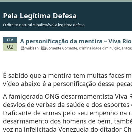
Pela Legítima Defesa
O direito natural e inalienável à legítima defesa
A personificação da mentira – Viva Ri
FEV
02
wakisan
Comente Comente
,
criminalidade diminuição
,
Fraca
É sabido que a mentira tem muitas faces ma
vídeo abaixo é a personificação desse pecad
A famigerada ONG desarmamentista Viva R
desvios de verbas da saúde e dos esportes
traficante de armas pelo seu empenho na
desarmamento dos homens de bem, també
voz na infelicitada Venezuela do ditador C