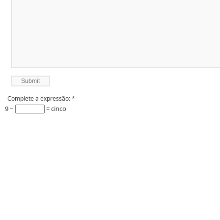
Complete a expressão:
*
9 −
= cinco