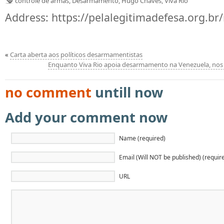
controle de armas
,
Desarmamento
,
Hugo Chaves
,
Viva Rio
Address:
https://pelalegitimadefesa.org.br
«
Carta aberta aos políticos desarmamentistas
Enquanto Viva Rio apoia desarmamento na Venezuela, nos
no comment
untill now
Add your comment now
Name (required)
Email (Will NOT be published) (requir
URL