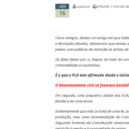
ABR
wakisan
ANIAM
,
Controle d
16
Caros amigos, abaixo um artigo em que Sales
e Munições (Aniam), demonstra que armas d
países com políticas de restrição às armas de
Os fatos falam por si. Depois de mais de
criminalidade só aumentou.
É o que o PLD tem afirmado desde o iníc
O Desarmamento civil só favorece bandid
Em seguida, uma pequena cidade dos EUA, 
família a ter uma arma.
Evidentemente que não se trata de uma lei, p
proibição, mas uma recomendação do Conse
Segunda Emenda da Constituição americana
restrição à venda e à propriedade de armas.