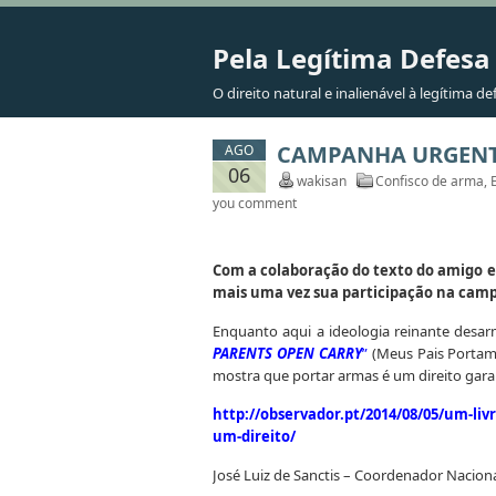
Pela Legítima Defesa
O direito natural e inalienável à legítima de
CAMPANHA URGENTE
AGO
06
wakisan
Confisco de arma
,
you comment
Com a colaboração do texto do amigo e
mais uma vez sua participação na camp
Enquanto aqui a ideologia reinante desa
PARENTS OPEN CARRY
”
(Meus Pais Portam
mostra que portar armas é um direito gara
http://observador.pt/2014/08/05/um-liv
um-direito/
José Luiz de Sanctis – Coordenador Nacion