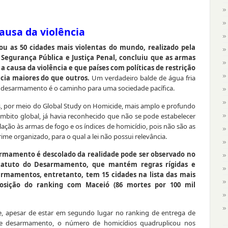
ausa da violência
 as 50 cidades mais violentas do mundo, realizado pela
egurança Pública e Justiça Penal, concluiu que as armas
 causa da violência e que países com políticas de restrição
ncia maiores do que outros.
Um verdadeiro balde de água fria
o desarmamento é o caminho para uma sociedade pacífica.
, por meio do Global Study on Homicide, mais amplo e profundo
âmbito global, já havia reconhecido que não se pode estabelecer
lação às armas de fogo e os índices de homicídio, pois não são as
e organizado, para o qual a lei não possui relevância.
rmamento é descolado da realidade pode ser observado no
statuto do
Desarmamento, que mantém regras rígidas e
armamentos, entretanto, tem 15 cidades na lista das mais
osição do ranking com Maceió (86 mortes por 100 mil
, apesar de estar em segundo lugar no ranking de entrega de
 desarmamento, o número de homicídios quadruplicou nos