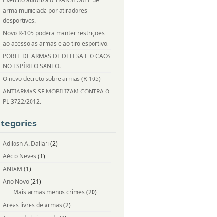
Exército autoriza o TRANSPORTE de
arma municiada por atiradores
desportivos.
Novo R-105 poderá manter restrições
ao acesso as armas e ao tiro esportivo.
PORTE DE ARMAS DE DEFESA E O CAOS
NO ESPÍRITO SANTO.
O novo decreto sobre armas (R-105)
ANTIARMAS SE MOBILIZAM CONTRA O
PL 3722/2012.
tegories
Adilosn A. Dallari
(2)
Aécio Neves
(1)
ANIAM
(1)
Ano Novo
(21)
Mais armas menos crimes
(20)
Areas livres de armas
(2)