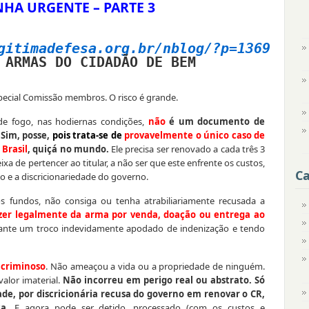
HA URGENTE – PARTE 3
gitimadefesa.org.br/nblog/?p=1369
ARMAS DO CIDADÃO DE BEM
special Comissão membros. O risco é grande.
de fogo, nas hodiernas condições,
não
é um documento de
.
Sim, posse,
pois trata-se de
provavelmente o único caso de
Brasil
,
quiçá no mundo.
Ele precisa ser renovado a cada três 3
xa de pertencer ao titular, a não ser que este enfrente os custos,
Ca
co e a discricionariedade do governo.
 fundos, não consiga ou tenha atrabiliariamente recusada a
fazer legalmente da arma por venda, doação ou entrega ao
iante um troco indevidamente apodado de indenização e tendo
m
criminoso
. Não ameaçou a vida ou a propriedade de ninguém.
alor imaterial.
Não incorreu em perigo real ou abstrato. Só
de, por discricionária recusa do governo em renovar o CR,
a.
E agora pode ser detido, processado (com os custos e