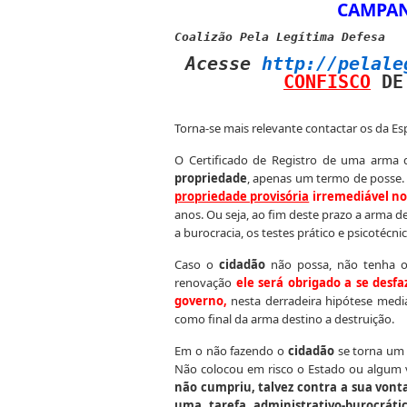
CAMPAN
Coalizão Pela Legítima Defesa
Acesse
http://pelale
CONFISCO
DE 
Torna-se mais relevante contactar os da E
O Certificado de Registro de uma arma 
propriedade
, apenas um termo de posse
propriedade provisória
irremediável no 
anos. Ou seja, ao fim deste prazo a arma dei
a burocracia, os testes prático e psicotécni
Caso o
cidadão
não possa, não tenha os
renovação
ele será obrigado a se des
governo,
nesta derradeira hipótese med
como final da arma destino a destruição.
Em o não fazendo o
cidadão
se torna u
Não colocou em risco o Estado ou algum v
não cumpriu, talvez contra a sua vonta
uma tarefa administrativo-burocrátic