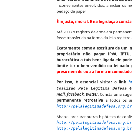
inconvenientes envolvidos, a incluir os m
pedaço de papel.
É injusto, imoral. E na legislação consta
Até 2003 o registro da arma era permanen
fosse transferida na forma da lei o registro 
Exatamente como a escritura de um im
proprietário não pagar IPVA, IPTU
burocrática a tais bens ligada ele pod
limite ter o bem vendido ou leiloado 
preso nem de outra forma incomodado.
Por isso, é essencial visitar o link
h
e
Coalizão Pela Legítima Defesa
mail
,
facebook
,
twitter
. Consta uma suges
permanente
retroativa
a todos os an
http://pelalegitimadefesa.org.br
Abaixo, procurar outras hipóteses de confi
http://pelalegitimadefesa.org.br
http://pelalegitimadefesa.org.br