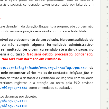
orais e sociais), condenado, talvez preso, tudo por falta de um
.
te e de indefinida duração. Enquanto a propriedade do bem não
obtido na sua aquisição seria válido por toda a vida do titular.
óvel ou o documento de um veículo. Na eventualidade do
, ou não cumprir alguma formalidade administrativo-
e ser multado, ter o bem apreendido até a dívida pagar, no
para a quitação.
Não será detido, processado, condenado,
 Não será transformado em criminoso.
da
ttp://pelalegitimadefesa.org.br/nblog/?p=1369
 nele encontrar vários meios de contacto:
telefone
,
fax
,
e-
tão de texto a destacar o Certificado de Registro com validade
teriores registros e a atenção ao texto pela
PLD
enviado
como emenda ou substitutivo.
/nblog/?p=1168
sco de armas por decreto:
/nblog/?p=1172
/nblog/?p=1168